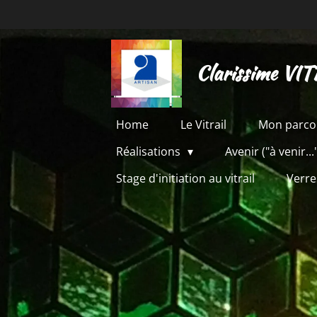
Passer
au
contenu
Clarissime VIT
principal
Home
Le Vitrail
Mon parco
Réalisations
Avenir ("à venir...
Stage d'initiation au vitrail
Verre