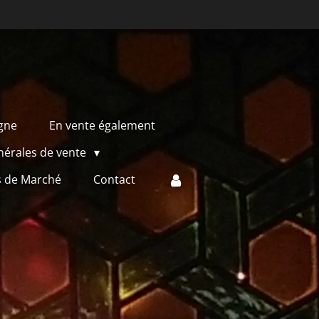
igne
En vente également
nérales de vente
s de Marché
Contact