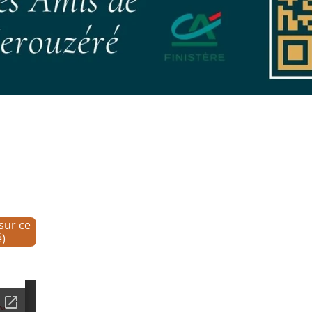
 sur ce
é)