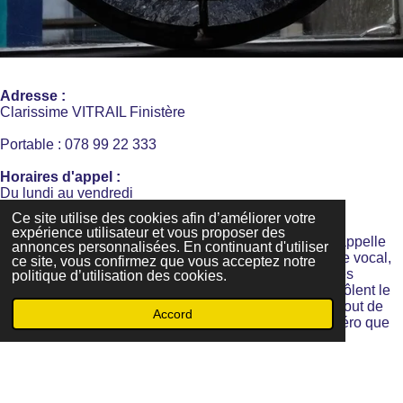
Adresse :
Clarissime VITRAIL Finistère
Portable : 078 99 22 333
Horaires d'appel :
Du lundi au vendredi
de 9h à 12h et de 14h à 18h
Ce site utilise des cookies afin d’améliorer votre
expérience utilisateur et vous proposer des
Pour les
appels téléphoniques
, je précise, que je ne rappelle
annonces personnalisées. En continuant d'utiliser
jamais une personne qui ne m'a laissé aucun message vocal,
ce site, vous confirmez que vous acceptez notre
pour la simple raison qu'il y a énormément de publicités
politique d’utilisation des cookies.
abusives et intrusives ou arnaques en tout genre qui frôlent le
harcèlement.
Donc si vous n'arrivez pas à me joindre tout de
Accord
suite, laissez-moi un message, surtout si c'est un numéro que
je ne connais pas.
Haut de page