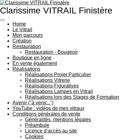
Passer
Clarissime VITRAIL Finistère
au
contenu
principal
Home
Le Vitrail
Mon parcours
Création
Restauration
Restauration - Bougeoir
Boutique en ligne
En vente également
Réalisations
Réalisations Projet Particulier
Réalisations Vitrerie
Réalisations Figuratives
Réalisations Lampes en Vitrail
Réalisations lors des Stages de Formation
Avenir ("à venir...")
YouTube : vidéos de mes vitraux
Conditions générales de vente
Généralités, mentions légales
Préambule
Licence d’accès au site
Cookies