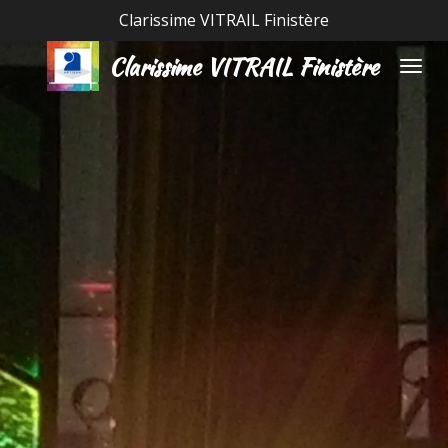
Clarissime VITRAIL Finistère
Passer
au
Clarissime VITRAIL Finistère
contenu
principal