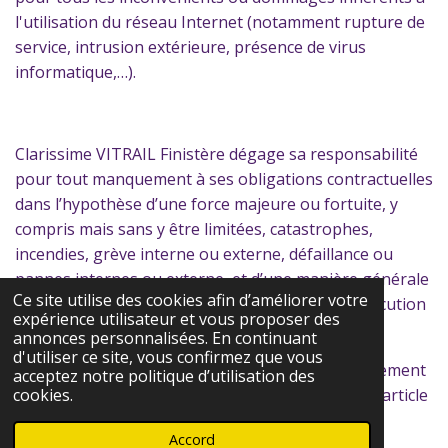
l'utilisation du réseau Internet (notamment rupture de
service, intrusion extérieure, présence de virus
informatique,…).
Clarissime VITRAIL Finistère dégage sa responsabilité
pour tout manquement à ses obligations contractuelles
dans l’hypothèse d’une force majeure ou fortuite, y
compris mais sans y être limitées, catastrophes,
incendies, grève interne ou externe, défaillance ou
pannes internes ou externe, et d’une manière générale
Ce site utilise des cookies afin d’améliorer votre
tout événement ne permettant pas la bonne exécution
expérience utilisateur et vous proposer des
des commandes.
annonces personnalisées. En continuant
d'utiliser ce site, vous confirmez que vous
À ce titre, la force majeure s'entend de tout événement
acceptez notre politique d’utilisation des
extérieur, imprévisible et irrésistible au sens de l'article
cookies.
1148 du Code civil.
Accord