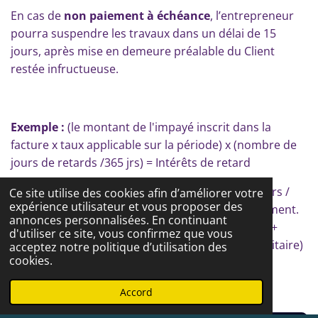
En cas de
non paiement à échéance
, l’entrepreneur
pourra suspendre les travaux dans un délai de 15
jours, après mise en demeure préalable du Client
restée infructueuse.
Exemple :
(le montant de l'impayé inscrit dans la
facture x taux applicable sur la période) x (nombre de
jours de retards /365 jrs) = Intérêts de retard
(créance de 1000€ x taux 10%) x (retard de 10 jours /
Ce site utilise des cookies afin d’améliorer votre
expérience utilisateur et vous proposer des
365 jours) = 2,74€ de pénalités de retard de paiement.
annonces personnalisées. En continuant
Le Client devra donc : 1000€ (créance principale) +
d'utiliser ce site, vous confirmez que vous
2,74€ (pénalités de retard) + 40€ (indemnité forfaitaire)
acceptez notre politique d’utilisation des
cookies.
= 1042,74€ au total.
Accord