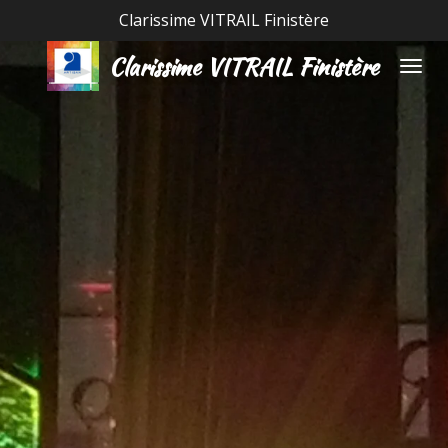
Clarissime VITRAIL Finistère
Passer
au
Clarissime VITRAIL Finistère
contenu
principal