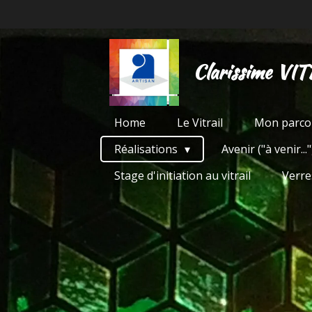
Passer
au
contenu
Clarissime VIT
principal
Home
Le Vitrail
Mon parco
Réalisations
Avenir ("à venir..."
Stage d'initiation au vitrail
Verre