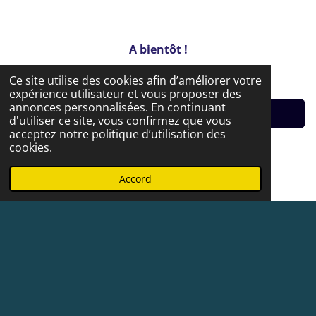
A bientôt !
Ce site utilise des cookies afin d’améliorer votre
expérience utilisateur et vous proposer des
annonces personnalisées. En continuant
Haut de page
d'utiliser ce site, vous confirmez que vous
acceptez notre politique d’utilisation des
cookies.
(Photos page de
Boutique en ligne
:
Accord
Vitraux personnellement réalisés)
Créez votre propre site internet avec
Webador