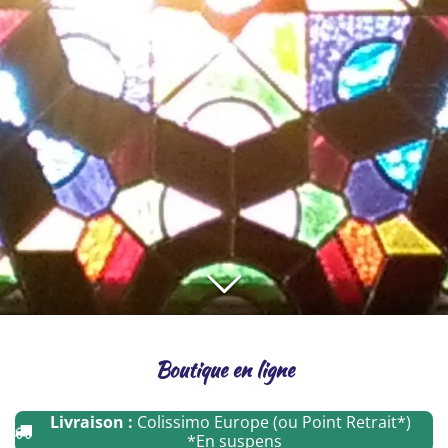
Boutique en ligne
Livraison :
Colissimo Europe (ou Point Retrait*)
*En
suspens