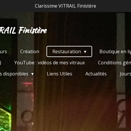
Clarissime VITRAIL Finistère
RAIL Finistère
urs
Création
Restauration
Boutique en l
)
YouTube : vidéos de mes vitraux
Conditions gén
s disponibles
Liens Utiles
Actualités
Jour