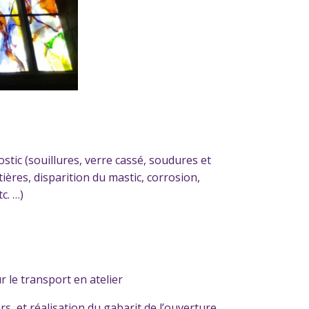
stic (souillures, verre cassé, soudures et
ères, disparition du mastic, corrosion,
c. …)
le transport en atelier
ers, et réalisation du gabarit de l’ouverture