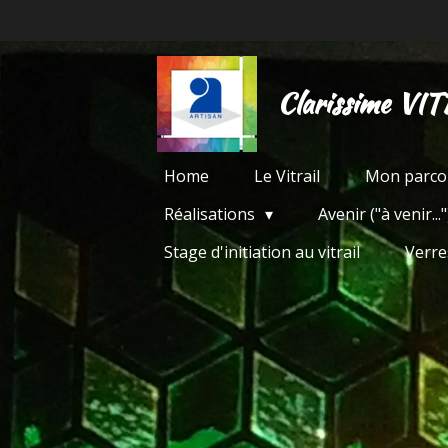
Passer
au
contenu
Clarissime VIT
principal
Home
Le Vitrail
Mon parco
Réalisations
Avenir ("à venir..."
Stage d'initiation au vitrail
Verre