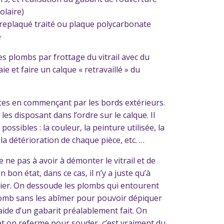
olaire)
treplaqué traité ou plaque polycarbonate
e
es plombs par frottage du vitrail avec du
e et faire un calque « retravaillé » du
ces en commençant par les bords extérieurs.
les disposant dans l’ordre sur le calque. Il
ossibles : la couleur, la peinture utilisée, la
la détérioration de chaque pièce, etc. …
e ne pas à avoir à démonter le vitrail et de
n bon état, dans ce cas, il n’y a juste qu’à
ntier. On dessoude les plombs qui entourent
 plomb sans les abîmer pour pouvoir dépiquer
‘aide d’un gabarit préalablement fait. On
 et on referme pour souder, c’est vraiment du