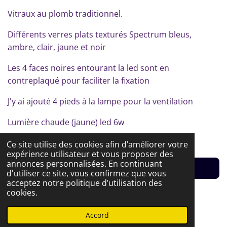
Vitraux au plomb traditionnel.
Différents verres plats texturés Spectrum bleus,
ambre, clair, jaune et noir
Les 4 faces noires entourant la led sont en
contreplaqué pour faciliter la fixation
J'y ai ajouté 4 pieds à la lampe pour la ventilation
Lumière chaude (jaune) led 6w
Ce site utilise des cookies afin d’améliorer votre
expérience utilisateur et vous proposer des
annonces personnalisées. En continuant
Haut de page
d'utiliser ce site, vous confirmez que vous
acceptez notre politique d’utilisation des
cookies.
(Photos page de
En Vente Egalement :
Accord