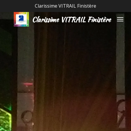
Clarissime VITRAIL Finistère
Passer
au
Clarissime VITRAIL Finistère
contenu
principal