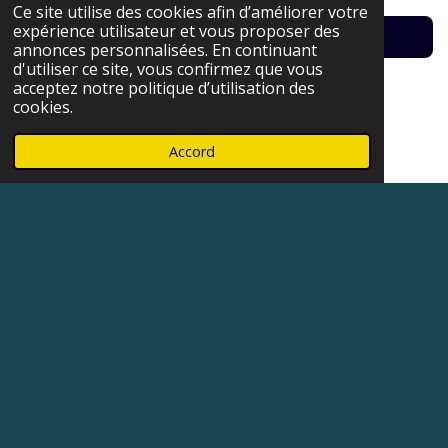
Ce site utilise des cookies afin d’améliorer votre
expérience utilisateur et vous proposer des
Haut de page
annonces personnalisées. En continuant
d'utiliser ce site, vous confirmez que vous
acceptez notre politique d’utilisation des
cookies.
(Photos page de
Verres disponibles
:
Accord
Feuille de verre Spectrum "Baroque")
Créez votre propre site internet avec
Webador
© 2021 - 2026 Clarissime VITRAIL Finistère